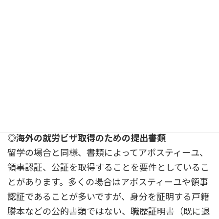
ても、海外の場合は郵送にも時間がかかるため、万
が一書類不備となってしまい、提出期限に間に合わ
ないということもあり得ます。募集要項をきちんと
確認し、要件にそった書類の準備をおすすめいたし
ます。
募集要項でも情報が不十分だったり、アポスティー
ユや公証についてもよくわからない場合は是非一度
ご相談ください。
◎海外の就労ビザ取得のための提出書類
留学の場合と同様、書類によってアポスティーユ、
領事認証、公証を取得することを要件としているこ
とがあります。多くの場合はアポスティーユや領事
認証であることが多いですが、身分を証明する戸籍
謄本などの公的書類ではない、職歴証明書（既に退